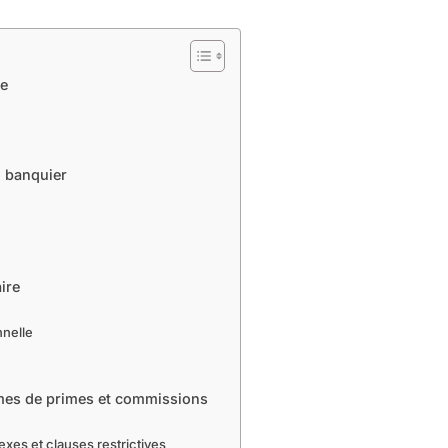
ue
n banquier
ire
nnelle
mes de primes et commissions
xes et clauses restrictives