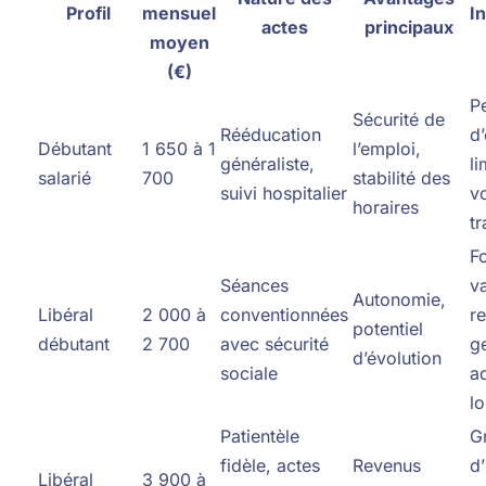
Profil
mensuel
I
actes
principaux
moyen
(€)
P
Sécurité de
Rééducation
d’
Débutant
1 650 à 1
l’emploi,
généraliste,
li
salarié
700
stabilité des
suivi hospitalier
v
horaires
tr
F
Séances
va
Autonomie,
Libéral
2 000 à
conventionnées
r
potentiel
débutant
2 700
avec sécurité
g
d’évolution
sociale
ad
l
Patientèle
G
fidèle, actes
Revenus
d
Libéral
3 900 à