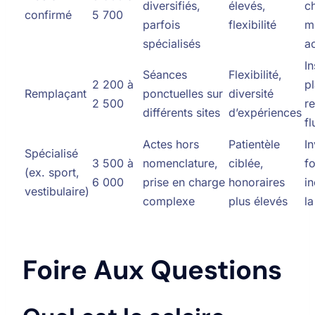
diversifiés,
élevés,
c
confirmé
5 700
parfois
flexibilité
m
spécialisés
a
In
Séances
Flexibilité,
2 200 à
p
Remplaçant
ponctuelles sur
diversité
2 500
r
différents sites
d’expériences
fl
Actes hors
Patientèle
I
Spécialisé
3 500 à
nomenclature,
ciblée,
f
(ex. sport,
6 000
prise en charge
honoraires
in
vestibulaire)
complexe
plus élevés
l
Foire Aux Questions