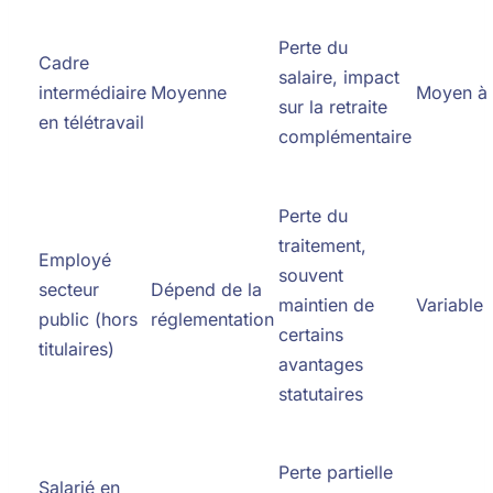
Perte du
Cadre
salaire, impact
intermédiaire
Moyenne
Moyen à 
sur la retraite
en télétravail
complémentaire
Perte du
traitement,
Employé
souvent
secteur
Dépend de la
maintien de
Variable
public (hors
réglementation
certains
titulaires)
avantages
statutaires
Perte partielle
Salarié en