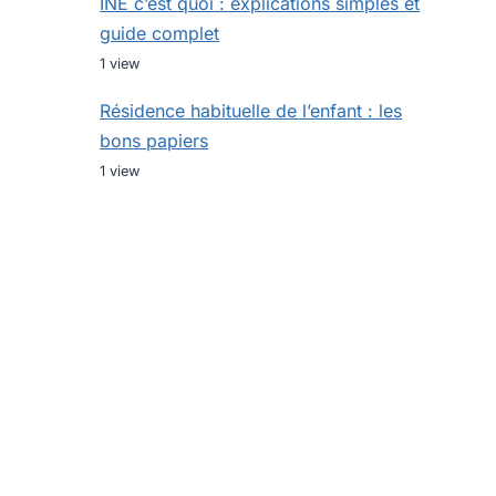
INE c’est quoi : explications simples et
guide complet
1 view
Résidence habituelle de l’enfant : les
bons papiers
1 view