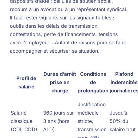
dispositifs d’aide : cellules de soutien social,
recours à un avocat ou à un représentant syndical.
Il faut rester vigilants sur les signaux faibles :
oublis dans les délais de transmission,
contestations, perte de financements, tensions
avec l’employeur… Autant de raisons pour se faire
accompagner et sécuriser sa situation.
Durée d’arrêt
Conditions
Plafond
Profil de
prise en
de
indemnités
salarié
charge
prolongation
journalière
Justification
Salarié
360 jours sur
médicale
Jusqu’à
classique
3 ans (hors
stricte,
50% du
(CDI, CDD)
ALD)
transmission
salaire brut
sous 48h