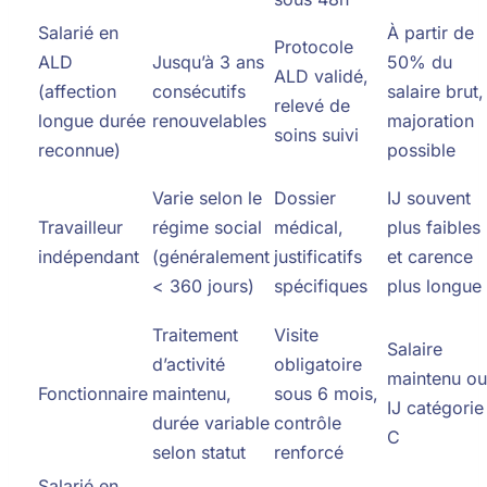
Salarié en
À partir de
Protocole
ALD
Jusqu’à 3 ans
50% du
ALD validé,
(affection
consécutifs
salaire brut,
relevé de
longue durée
renouvelables
majoration
soins suivi
reconnue)
possible
Varie selon le
Dossier
IJ souvent
Travailleur
régime social
médical,
plus faibles
indépendant
(généralement
justificatifs
et carence
< 360 jours)
spécifiques
plus longue
Traitement
Visite
Salaire
d’activité
obligatoire
maintenu ou
Fonctionnaire
maintenu,
sous 6 mois,
IJ catégorie
durée variable
contrôle
C
selon statut
renforcé
Salarié en