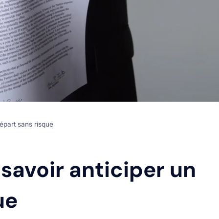
épart sans risque
savoir anticiper un
ue