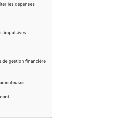
iter les dépenses
s impulsives
e de gestion financière
camenteuses
dant