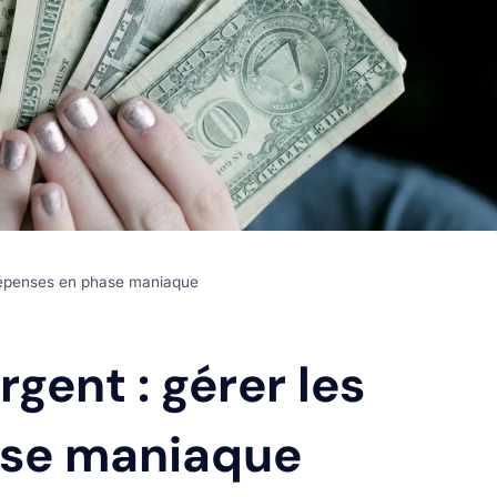
s dépenses en phase maniaque
argent : gérer les
ase maniaque