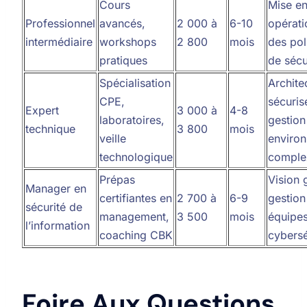
Cours
Mise e
Professionnel
avancés,
2 000 à
6-10
opérati
intermédiaire
workshops
2 800
mois
des pol
pratiques
de sécu
Spécialisation
Archite
CPE,
sécuris
Expert
3 000 à
4-8
laboratoires,
gestion
technique
3 800
mois
veille
enviro
technologique
comple
Prépas
Vision 
Manager en
certifiantes en
2 700 à
6-9
gestion
sécurité de
management,
3 500
mois
équipe
l’information
coaching CBK
cybersé
Foire Aux Questions