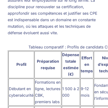
assurent leur employabilité sur le long terme. La
discipline pour renouveler sa certification,
approfondir ses compétences et justifier ses CPE
est indispensable dans un domaine en constante
mutation, où les attaques et les techniques de
défense évoluent aussi vite.
Tableau comparatif : Profils de candidats C
Dépense
Effort
Ni
Préparation
totale
Profil
en
d’exp
requise
estimée
temps
tech
(€)
Formations en
Fondam
Débutant en
ligne, lectures
1 500 à 2
9-12
en sécu
cybersécurité
CBK,
000
mois
l’infor
premiers labs