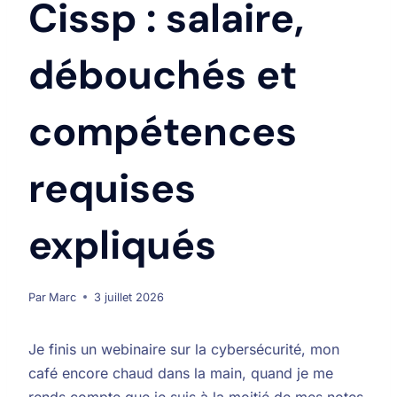
Cissp : salaire,
débouchés et
compétences
requises
expliqués
Par
Marc
3 juillet 2026
Je finis un webinaire sur la cybersécurité, mon
café encore chaud dans la main, quand je me
rends compte que je suis à la moitié de mes notes