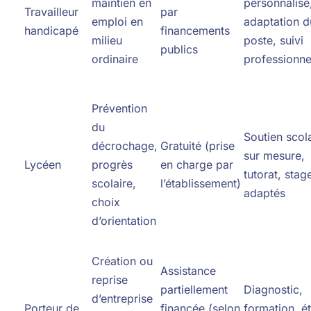
maintien en
personnalisé
Travailleur
par
emploi en
adaptation d
handicapé
financements
milieu
poste, suivi
publics
ordinaire
professionne
Prévention
du
Soutien scol
décrochage,
Gratuité (prise
sur mesure,
Lycéen
progrès
en charge par
tutorat, stag
scolaire,
l’établissement)
adaptés
choix
d’orientation
Création ou
Assistance
reprise
partiellement
Diagnostic,
d’entreprise
Porteur de
financée (selon
formation, é